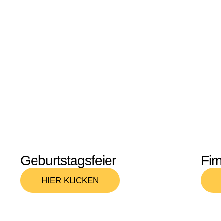
Geburtstagsfeier
Fir
HIER KLICKEN