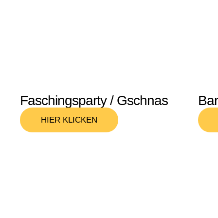
Faschingsparty / Gschnas
Bar
HIER KLICKEN